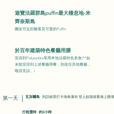
​遊覽法羅群島puffin最大棲息地-米
齊奈斯島
​團友可近距離看見可愛的Puffin
​於百年建築特色餐廳用膳
安排到Fiskasykke享用本地法羅特色美食(**如
未能安排到上述餐廳用餐，則改住其他餐廳，
敬請見諒。)
行程表
瓦加爾島
: 到訪絕美打卡海角瀑布 登上奴隸崖看海上懸
​第一天
行程需時 : 約8小時