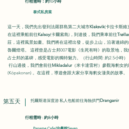
行程需時：約10小時
​泰式私房菜
這一天，我們先出發到法羅群島第二大城市
Klaksvik
(卡拉卡斯維
在這裡乘船前往
Kalsoy
(卡爾索島)，到達後，我們乘車前往
Trølla
莊，這裡風景如畫。我們將在這裡出發，徒步上山，沿著連綿的
魯爾燈塔。 這裡曾是占士邦007電影《生死有時》的取景地，
占士邦的墓碑，感受電影的獨特魅力。（行山時間: 約2.5小時）
行山過後，我們會前往
Mikladalur
（米卡達雷村）參觀海豹女的
(Kópakonan) 。在這裡，導遊會跟大家分享海豹女淒美的故事
。
第五天
托爾斯港深度游 私人包船前往海蝕拱門
Dranganir
行程需時 : 約8小時
Paname Cafe/中餐館Seven