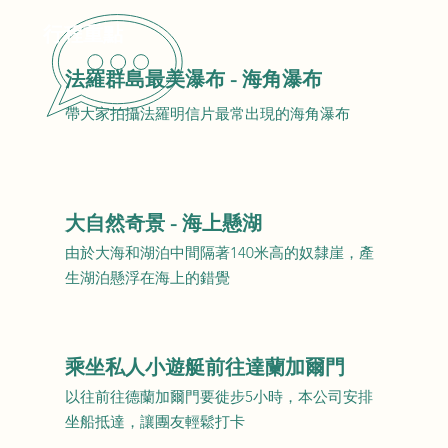
行程重點
法羅群島最美瀑布 - 海角瀑布
帶大家拍攝法羅明信片最常出現的海角瀑布
​大自然奇景 - 海上懸湖
由於大海和湖泊中間隔著140米高的奴隸崖，產
生湖泊懸浮在海上的錯覺
乘坐私人小遊艇前往達蘭加爾門
​以往前往德蘭加爾門要徙步5小時，本公司安排
坐船抵達，讓團友輕鬆打卡