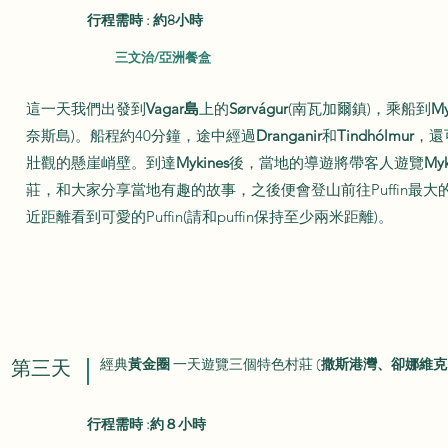
行程需時 : 約8小時
三文治/亞洲餐盒
這一天我們出發到
Vagar島
上的
Sørvágur
(南瓦加爾鎮)，乘船到
My
奈斯島)。船程約40分鐘，途中經過
Dranganir
和
Tindhólmur
，還
壯觀的懸崖峭壁。到達
Mykines
後，當地的導遊將帶客人遊覽
Myk
莊，和大家分享當地有趣的故事，之後便會登山前往Puffin最大
近距離看到可愛的Puffin(請和puffin保持至少兩米距離)。
第三天
經典
黃金圈
一天遊覽三個特色村莊 (
撒斯港灣、卻娜維克
行程需時 :約８小時