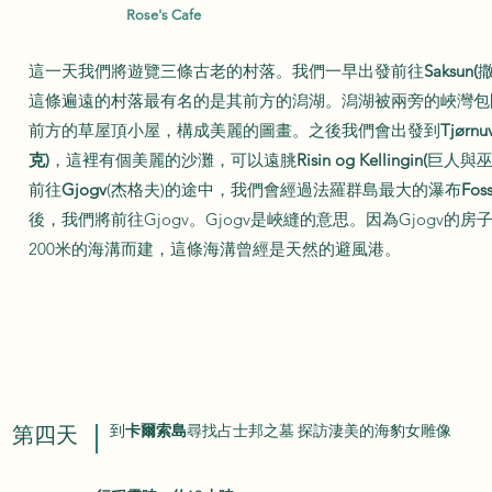
Rose's Cafe
這一天我們將遊覽三條古老的村落。我們一早出發前往
Saksun(
這條遍遠的村落最有名的是其前方的潟湖。潟湖被兩旁的峽灣包
前方的草屋頂小屋，構成美麗的圖畫。之後我們會出發到
Tjørn
克)
，這裡有個美麗的沙灘，可以遠朓
Risin og Kellingin(
巨人與巫
前往
Gjogv
(杰格夫)的途中，我們會經過法羅群島最大的瀑布
Fos
後，我們將前往Gjogv。Gjogv是峽縫的意思。因為Gjogv的
200米的海溝而建，這條海溝曾經是天然的避風港。
第四天
到
卡爾索島
尋找占士邦之墓 探訪淒美的海豹女雕像