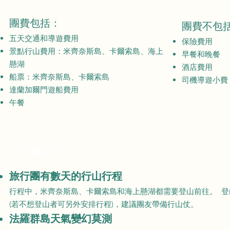
團費包括：
團費不包
五天交通和導遊費用
保險費用
景點行山費用：米齊奈斯島、卡爾索島、海上
早餐和晚餐
懸湖
​酒店費用
船票：米齊奈斯島、卡爾索島
​司機導遊小費
達蘭加爾門遊船費用
午餐
​溫馨提示
旅行團有數天的行山行程
​行程中，米齊奈斯島、卡爾索島和海上懸湖都需要登山前往。 登
(若不想登山者可另外安排行程)，建議團友帶備行山仗。
​法羅群島天氣變幻莫測