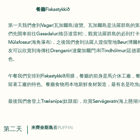
餐廳Fiskastykkið
第一天我們會到
Vagar
(瓦加爾島)遊覽。瓦加爾島是法羅群島的
們先開車前往
Gasadalur
(格莎達雷村)，觀賞法羅群島的必到打
Múlafossur
(海角瀑布)，之後我們會到法羅人渡假聖地
Bøur
(博爾
友可以欣賞到海傳柱
Dranganir
(達蘭加爾門)和
Tindhólmur
(廷德
色。
午餐我們安排到
Fiskastykkið
用膳，餐廳的前身是馬介休工廠，
留著工廠的特色。餐廳食物用本地新鮮食材製造，最有名是吃魚
最後我們會登上
Trælanípa
(奴隸崖)，欣賞
Sørvágsvatn
(
海上懸湖
第二天
米齊奈斯島
看PUFFIN