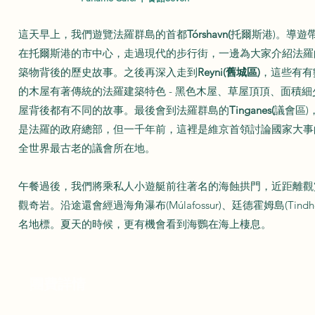
這天早上，我們遊覽法羅群島的首都
Tórshavn(
托爾斯港)。導遊
在托爾斯港的市中心，走過現代的步行街，一邊為大家介紹法羅
築物背後的歷史故事。之後再深入走到
Reyni(舊城區)
，這些有有
的木屋有著傳統的法羅建築特色 - 黑色木屋、草屋頂頂、面積
屋背後都有不同的故事。最後會到法羅群島的
Tinganes(
議會區)
是法羅的政府總部，但一千年前，這裡是維京首領討論國家大事
全世界最古老的議會所在地。
午餐過後，我們將乘私人小遊艇前往著名的海蝕拱門，近距離觀
觀奇岩。沿途還會經過海角瀑布(Múlafossur)、廷德霍姆島(Tindhó
名地標。夏天的時候，更有機會看到海鸚在海上棲息。
團費詳情