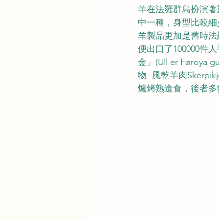
羊在法羅群島扮演著
中一種，身型比較細
羊製品更加是舊時法羅
便出口了100000
金」(Ull er F
物 -風乾羊肉Sker
爐烤熟進食，後者多