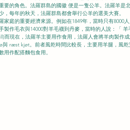
重要的角色。法羅群島的國徽 便是一隻公羊。法羅羊是
少，每年的秋天，法羅群島都會舉行公羊的選美大賽。
家庭的重要經濟來源。例如在1849年，當時只有8000
件人手製作毛衣與14000對羊毛襪到丹麥，當時的人說：「 
øroya gull)而現在，法羅羊主要用作食用，法羅人會將羊肉製
pikjø與 ræst kjøt。前者風乾時間比較長，主要用羊腿，
數用作配搭麵包食用。