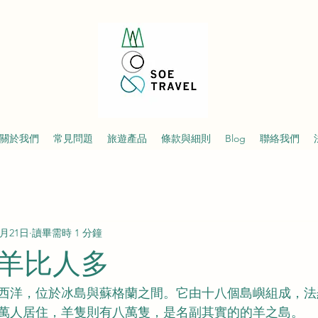
關於我們
常見問題
旅遊產品
條款與細則
Blog
聯絡我們
5月21日
讀畢需時 1 分鐘
羊比人多
西洋，位於冰島與蘇格蘭之間。它由十八個島嶼組成，法
萬人居住，羊隻則有八萬隻，是名副其實的的羊之島。