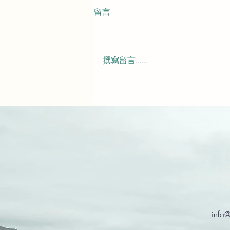
留言
撰寫留言......
千呼萬喚始出來～Google
translate 終於可以翻譯法羅文
啦！
info@