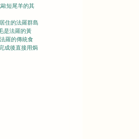
北歐短尾羊的其
人居住的法羅群島
羊毛是法羅的黃
作成法羅的傳統食
風乾完成後直接用焗